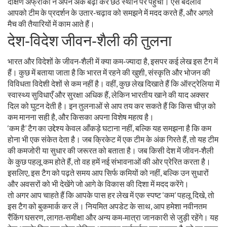
दक्षिण अफ्रीका ने अपने अंक बढ़ा कर छठे स्थान पर पहुंची। ऐसे बदलाव
आपको टीम के प्रदर्शन के उतार‑चढ़ाव को समझने में मदद करते हैं, और अगले
मैच की तैयारियों में काम आते हैं।
देश‑विदेश जीवन‑शैली की तुलना
भारत और विदेशों के जीवन‑शैली में क्या कम‑ज्यादा है, इसपर कई लेख इस टैग में
हैं। कुछ में बताया जाता है कि भारत में रहने की खुशी, संस्कृति और भोजन की
विविधता विदेशी देशों से कम नहीं है। वहीं, कुछ लेख दिखाते हैं कि ऑस्ट्रेलिया में
स्वास्थ्य सुविधाएँ और सुरक्षा अधिक हैं, लेकिन भारतीय खाने की याद अक्सर
दिल को घुटन देती है। इन तुलनाओं से आप तय कर सकते हैं कि किस चीज़ को
कम मानना सही है, और किसका अपना विशेष महत्व है।
‘कम है’ टैग का उद्देश्य केवल आँकड़े घटाना नहीं, बल्कि यह समझना है कि कम
होना भी एक संकेत देता है। जब क्रिकेट में एक टीम के अंक गिरते हैं, तो यह टीम
की कमजोरी या सुधार की जरूरत को बताता है। जब किसी देश में जीवन‑शैली
के कुछ पहलू कम होते हैं, तो वह हमें नई संभावनाओं की ओर प्रेरित करता है।
इसलिए, इस टैग को पढ़ते समय आप सिर्फ कमियों को नहीं, बल्कि उन सुधारों
और अवसरों को भी देखेंगे जो आगे के विकास की दिशा में मदद करेंगे।
तो अगर आप चाहते हैं कि आपके पास हर लेख में एक स्पष्ट ‘कम’ पहलू दिखे, तो
इस टैग को बुकमार्क कर लें। नियमित अपडेट के साथ, आप हमेशा नवीनतम
रैंकिंग घसरण, लागत‑समीक्षा और अन्य कम‑मात्रा जानकारी से जुड़ी रहेंगे। यह