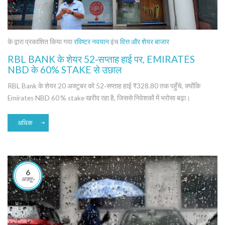
के द्वारा प्रकाशित किया गया
रविष्टर नवयान
इंच
वित्त और शेयर बाजार
RBL BANK के शेयर 52‑सप्ताह हाई पर, EMIRATES
NBD के 60% STAKE से उछाल
RBL Bank के शेयर 20 अक्टूबर को 52‑सप्ताह हाई ₹328.80 तक पहुँचे, क्योंकि
Emirates NBD 60 % stake खरीद रहा है, जिससे निवेशकों में भरोसा बढ़ा।
अधिक
6
अक्तू॰