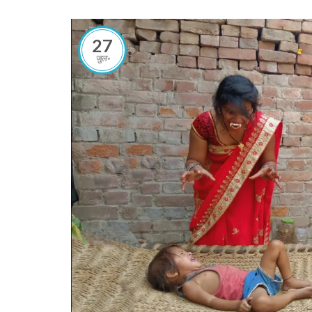
27
जुल॰