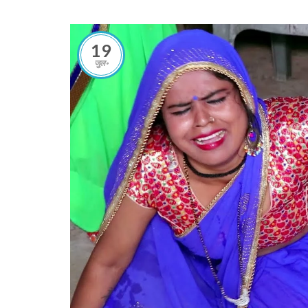
19
जुल॰