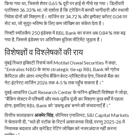
किया गया था, जिससे शेयर 0.65 % दूरी पर हाई से नीचे रह गया। डिलीवरी
प्रतिशत 36.33 % था, जो दर्शाता है कि ट्रेडिंग में काफी भागीदारी और स्थायी
निवेश दोनों की मिश्रण है। मार्जिन दर 34.72 % और इम्पैक्ट कॉस्ट 0.04 पर
सेट था, जो सुदूर‑भविष्य के लिए कम जोखिम का संकेत देता है।
निफ्टी स्मॉलकैप 250 इंडेक्स में RBL Bank का वजन अब 0.84 % तक बढ़
गया है, जिससे इंडेक्स पर अतिरिक्त बुलिश सेंटिमेंट जुड़ता है।
विशेषज्ञों व विश्लेषकों की राय
मुंबई स्थित इक्विटी रिसर्च फर्म
Motilal Oswal Securities
ने कहा,
“Emirates NBD के साथ strategic tie‑up RBL Bank को ग्रोथ
कैपिटल और अंतर‑राष्ट्रीय बैंकिंग बेस्ट‑प्रैक्टिसेज़ देगा, जिससे बैंक का
नेट‑इंटरेस्ट‑मार्जिन 2026 तक 4‑5 % तक पहुँच सकता है।”
दुबई‑आधारित
Gulf Research Center
के फॉरेन‑इक्विटी विशेषज्ञ ने जोड़ा,
“बैंकिंग सेक्टर में पश्चिमी और मध्य‑पूर्वीय पूंजी का मिश्रण कुछ वर्षों में पहला
होगा, इसलिए RBL Bank को ‘डब्ल्यू‑हब’ बनने की संभावनाएँ हैं।”
वित्तीय सलाहकार
अजमेर सिंह
, सीनियर एनालिस्ट,
SBI Capital Markets
ने चेतावनी दी, “भले ही स्टॉक के रिटर्न आशाजनक दिखें, परन्तु 2025‑26 में
नियामक बदलाव और क्रेडिट रेटिंग जोखिम को नजरअंदाज नहीं करना
चाहिए।”