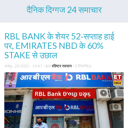
दैनिक दिग्गज 24 समाचार
RBL BANK के शेयर 52‑सप्ताह हाई
पर, EMIRATES NBD के 60%
STAKE से उछाल
अक्तू॰, 20 2025 - 14:47
/ द्वारा
रविष्टर नवयान
/
0 टिप्पणी(s)