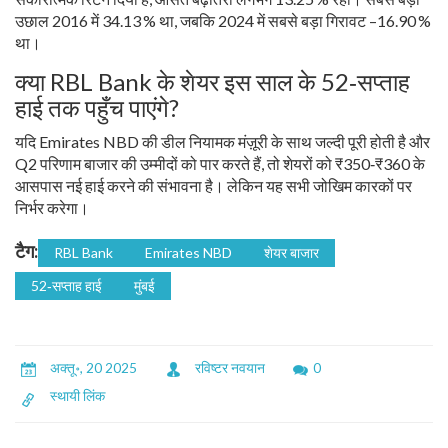
उछाल 2016 में 34.13 % था, जबकि 2024 में सबसे बड़ा गिरावट –16.90 %
था।
क्या RBL Bank के शेयर इस साल के 52‑सप्ताह
हाई तक पहुँच पाएंगे?
यदि Emirates NBD की डील नियामक मंज़ूरी के साथ जल्दी पूरी होती है और
Q2 परिणाम बाजार की उम्मीदों को पार करते हैं, तो शेयरों को ₹350‑₹360 के
आसपास नई हाई करने की संभावना है। लेकिन यह सभी जोखिम कारकों पर
निर्भर करेगा।
टैग:
RBL Bank
Emirates NBD
शेयर बाजार
52‑सप्ताह हाई
मुंबई
अक्तू॰, 20 2025
रविष्टर नवयान
0
स्थायी लिंक