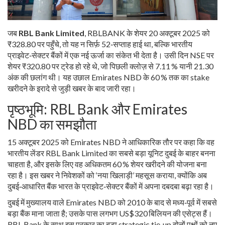
जब
RBL Bank Limited
,
RBLBANK
के शेयर 20 अक्टूबर 2025 को
₹328.80 पर पहुँचे, तो यह न सिर्फ़ 52‑सप्ताह हाई था, बल्कि भारतीय
प्राइवेट‑सेक्टर बैंकों में एक नई ऊर्जा का संकेत भी देता है। उसी दिन NSE पर
शेयर ₹320.80 पर ट्रेड हो रहे थे, जो पिछली क्लोज़ से 7.11 % यानी 21.30
अंक की छलांग थी। यह उछाल
Emirates NBD
के 60 % तक का stake
खरीदने के इरादे से जुड़ी खबर के बाद जारी रहा।
पृष्ठभूमि: RBL Bank और Emirates
NBD का समझौता
15 अक्टूबर 2025 को
Emirates NBD
ने आधिकारिक तौर पर कहा कि वह
भारतीय लेंडर
RBL Bank Limited
का सबसे बड़ा यूनिट दुबई के बाहर बनना
चाहता है, और इसके लिए वह अधिकतम 60 % शेयर खरीदने की योजना बना
रहा है। इस खबर ने निवेशकों को ‘नया खिलाड़ी’ महसूस कराया, क्योंकि अब
दुबई‑आधारित बैंक भारत के प्राइवेट‑सेक्टर बैंकों में अपना दबदबा बढ़ा रहा है।
दुबई में मुख्यालय वाले Emirates NBD को 2010 के बाद से मध्य‑पूर्व में सबसे
बड़ा बैंक माना जाता है; उसके पास लगभग US$320 बिलियन की एसेट्स हैं।
RBL Bank के साथ इस प्रकार का बड़ा strategic tie‑up दोनों पक्षों को नए