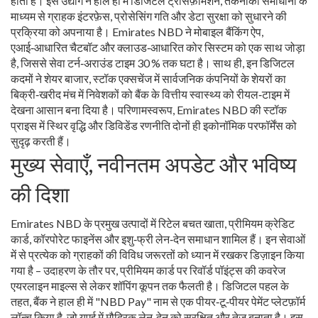
होता है। इस उद्योग ने हाल ही में
डिजिटल ट्रांसफ़ॉर्मेशन
,
तकनीकी समाधानों के
माध्यम से ग्राहक इंटरफ़ेस, प्रोसेसिंग गति और डेटा सुरक्षा को सुधारने की
प्रक्रिया
को अपनाया है। Emirates NBD ने मोबाइल बैंकिंग ऐप,
एआई‑आधारित चैटबॉट और क्लाउड‑आधारित कोर सिस्टम को एक साथ जोड़ा
है, जिससे सेवा टर्न‑अराउंड टाइम 30 % तक घटा है। साथ ही, इन डिजिटल
कदमों ने
शेयर बाजार
,
स्टॉक एक्सचेंज में सार्वजनिक कंपनियों के शेयरों का
बिक्री‑खरीद मंच
में निवेशकों को बैंक के वित्तीय स्वास्थ्य को रीयल‑टाइम में
देखना आसान बना दिया है। परिणामस्वरूप, Emirates NBD की स्टॉक
प्राइस में स्थिर वृद्धि और डिविडेंड रणनीति दोनों ही इकोनॉमिक परफॉर्मेंस को
सुदृढ़ करती हैं।
मुख्य सेवाएँ, नवीनतम अपडेट और भविष्य
की दिशा
Emirates NBD के प्रमुख उत्पादों में रिटेल बचत खाता, प्रीमियम क्रेडिट
कार्ड, कॉरपोरेट फाइनेंस और इशु‑फ्री लेन‑देन समाधान शामिल हैं। इन सेवाओं
में से प्रत्येक को ग्राहकों की विविध जरूरतों को ध्यान में रखकर डिज़ाइन किया
गया है – उदाहरण के तौर पर, प्रीमियम कार्ड पर रिवॉर्ड पॉइंट्स की कवरेज
एयरलाइन माइल्स से लेकर शॉपिंग कूपन तक फैलती है। डिजिटल पहल के
तहत, बैंक ने हाल ही में "NBD Pay" नाम से एक पीयर‑टू‑पीयर पेमेंट प्लेटफ़ॉर्म
लॉन्च किया है, जो यूएई में मौद्रिक लेन‑देन को सुरक्षित और तेज़ बनाता है। इस