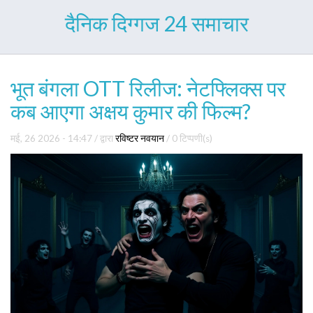
दैनिक दिग्गज 24 समाचार
भूत बंगला OTT रिलीज: नेटफ्लिक्स पर
कब आएगा अक्षय कुमार की फिल्म?
मई, 26 2026 - 14:47
/ द्वारा
रविष्टर नवयान
/
0 टिप्पणी(s)