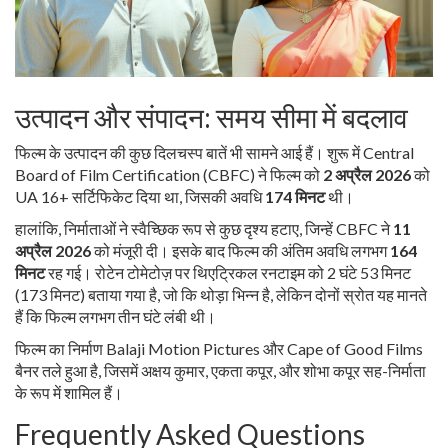
उत्पादन और संपादन: समय सीमा में बदलाव
फिल्म के उत्पादन की कुछ दिलचस्प बातें भी सामने आई हैं। शुरू में
Central
Board of Film Certification (CBFC)
ने फिल्म को
2 अप्रैल 2026
को
UA 16+ सर्टिफिकेट दिया था, जिसकी अवधि
174 मिनट
थी।
हालांकि, निर्माताओं ने स्वैच्छिक रूप से कुछ दृश्य हटाए, जिन्हें CBFC ने
11
अप्रैल 2026
को मंजूरी दी। इसके बाद फिल्म की अंतिम अवधि लगभग
164
मिनट
रह गई। रोटेन टोमेटोज़ पर थिएट्रिकल रनटाइम को 2 घंटे 53 मिनट
(173 मिनट) बताया गया है, जो कि थोड़ा भिन्न है, लेकिन दोनों स्रोत यह मानते
हैं कि फिल्म लगभग तीन घंटे लंबी थी।
फिल्म का निर्माण
Balaji Motion Pictures
और
Cape of Good Films
बैनर तले हुआ है, जिसमें
अक्षय कुमार
,
एकता कपूर
, और
शोभा कपूर
सह-निर्माता
के रूप में शामिल हैं।
Frequently Asked Questions