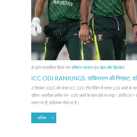
के द्वारा प्रकाशित किया गया
रविष्टर नवयान
इंच
खेल और क्रिकेट
ICC ODI RANKINGS: पाकिस्तान की गिरावट, दक्षिण 
2 सितंबर 2025 की ताज़ा ICC ODI टीम रैंकिंग में भारत 124 अंकों के स
दक्षिण अफ्रीका करीब 99–100 अंकों के साथ छठे पर चढ़ा। इंग्लैंड 87–88
स्थान पर हैं, श्रीलंका चौथे पर है।
अधिक