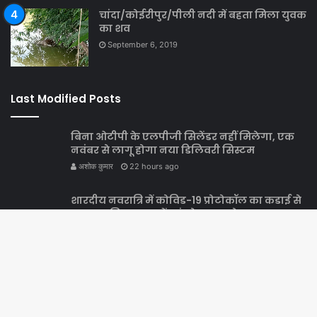
चांदा/कोईरीपुर/पीली नदी में बहता मिला युवक
का शव
September 6, 2019
Last Modified Posts
बिना ओटीपी के एलपीजी सिलेंडर नहीं मिलेगा, एक
नवंबर से लागू होगा नया डिलिवरी सिस्टम
अशोक कुमार
22 hours ago
शारदीय नवरात्रि में कोविड-19 प्रोटोकॉल का कडाई से
पालन सुनिश्चत करायें— इंस्पेक्टर अशोक कुमार
सोनकर
अशोक कुमार
1 day ago
सोशल मीडिया पर आपत्तिजनक टिप्पणी करने का
B
आरोपी अभियुक्त गिरफ्तार,
to
अशोक कुमार
1 day ago
t