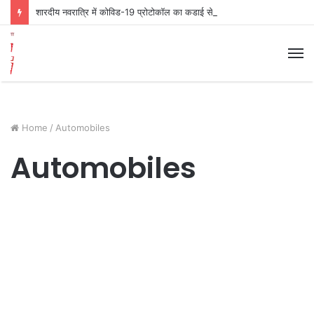
शारदीय नवरात्रि में कोविड-19 प्रोटोकॉल का कडाई से पालन सुनिश्चत करायें— इंस्पेक्टर अशोक कुमार सोनकर
M
Home
/
Automobiles
Automobiles