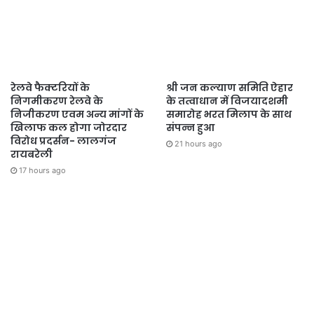
रेलवे फैक्टरियों के
श्री जन कल्याण समिति ऐहार
निगमीकरण रेलवे के
के तत्वाधान में विजयादशमी
निजीकरण एवम अन्य मांगों के
समारोह भरत मिलाप के साथ
खिलाफ कल होगा जोरदार
संपन्न हुआ
विरोध प्रदर्सन- लालगंज
21 hours ago
रायबरेली
17 hours ago