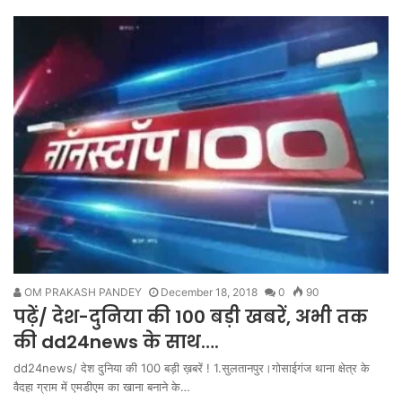
OM PRAKASH PANDEY
December 18, 2018
0
90
पढ़ें/ देश-दुनिया की 100 बड़ी खबरें, अभी तक
की dd24news के साथ….
dd24news/ देश दुनिया की 100 बड़ी ख़बरें ! 1.सुलतानपुर।गोसाईगंज थाना क्षेत्र के
वैदहा ग्राम में एमडीएम का खाना बनाने के…