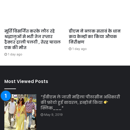
मूर्ति विसर्जित करके लौट रहे
डीएम ने ब्लाक सतावं के धान
श्रद्धालुओं से भरी तेज रप्तार
क्रय केन्द्रों का किया औचक
ट्रैक्टर ट्राली पलटी , तेरह घायल
निरीक्षण
एक की मौत
1 day ago
1 day ago
Most Viewed Posts
*ईवीएम ले जाती महिला पीठासीन अधिकारी
की फ़ोटो हुई वायरल, इन्होनें किया
क्लिक___*
May 9, 2019