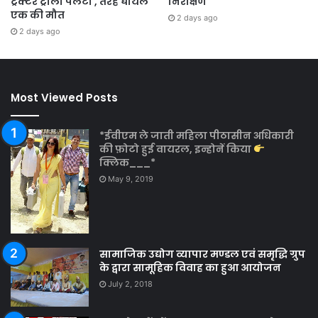
ट्रैक्टर ट्राली पलटी , तेरह घायल
निरीक्षण
एक की मौत
2 days ago
2 days ago
Most Viewed Posts
*ईवीएम ले जाती महिला पीठासीन अधिकारी
की फ़ोटो हुई वायरल, इन्होनें किया
क्लिक___*
May 9, 2019
सामाजिक उद्योग व्यापार मण्डल एवं समृद्धि ग्रुप
के द्वारा सामूहिक विवाह का हुआ आयोजन
July 2, 2018