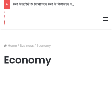
रेलवे फैक्टरियों के निगमीकरण रेलवे के निजीकरण एवम अन्य मांगों के खिलाफ कल होगा जोरदार विरोध प्रदर्सन- लालगंज रायबरेली
M
Home
/
Business
/
Economy
Economy