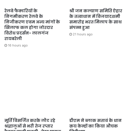
रेलवे फैक्टरियों के
श्री जन कल्याण समिति ऐहार
निगमीकरण रेलवे के
के तत्वाधान में विजयादशमी
निजीकरण एवम अन्य मांगों के
समारोह भरत मिलाप के साथ
खिलाफ कल होगा जोरदार
संपन्न हुआ
विरोध प्रदर्सन- लालगंज
21 hours ago
रायबरेली
16 hours ago
मूर्ति विसर्जित करके लौट रहे
डीएम ने ब्लाक सतावं के धान
श्रद्धालुओं से भरी तेज रप्तार
क्रय केन्द्रों का किया औचक