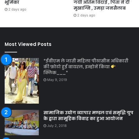
भूमिका
गयी अंतिम विदाई , पिता ने दी
मुखाग्नि , उमड़ा जनसैलाब
2 days ago
2 days ago
Most Viewed Posts
*ईवीएम ले जाती महिला पीठासीन अधिकारी
की फ़ोटो हुई वायरल, इन्होनें किया
क्लिक___*
May 9, 2019
सामाजिक उद्योग व्यापार मण्डल एवं समृद्धि ग्रुप
के द्वारा सामूहिक विवाह का हुआ आयोजन
July 2, 2018