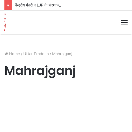
केंद्रीय मंत्री व LJP के संस्‍थापक राम विलास पासवान का निधन, दिल्‍ली के अस्‍पताल में ली अंतिम सांस पटना
M
Home
/
Uttar Pradesh
/
Mahrajganj
Mahrajganj