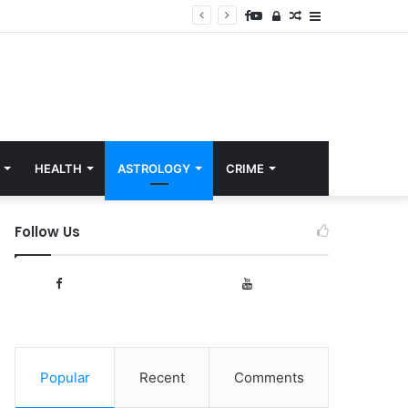
Facebook
YouTube
Log
Random
Sidebar
In
Article
HEALTH
ASTROLOGY
CRIME
Follow Us
1,002
166
Fans
Subscribers
Popular
Recent
Comments