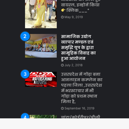
वायरल, इन्होनें किया
क्लिक___*
May 9, 2019
सामाजिक उद्योग
व्यापार मण्डल एवं
समृद्धि ग्रुप के द्वारा
सामूहिक विवाह का
हुआ आयोजन
July 2, 2018
उत्तरप्रदेश में गोंड़ा बना
आनलाइन कम्प्लेन का
पहला जिला ,उत्तरप्रदेश
में भरस्टाचार में भी
गोंड़ा को प्रथम स्थान
मिला है,
September 16, 2019
चांदा/कोईरीपुर/पीली
नदी में बहता मिला
युवक का शव