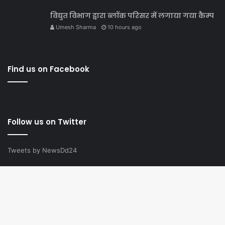
विद्युत विभाग द्वारा ब्लॉक परिसर में लगाया गया कैम्प
Umesh Sharma
10 hours ago
Find us on Facebook
Follow us on Twitter
Tweets by NewsDd24
© Copyright 2020, All Rights Reserved |
Crafted with Love by
B
Tech Tinkerz
to